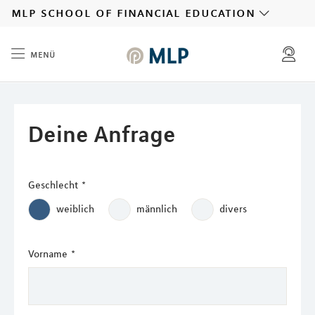
MLP
mlp school of financial education
menü
Inhalt
Deine Anfrage
Geschlecht
*
weiblich
männlich
divers
Vorname
*