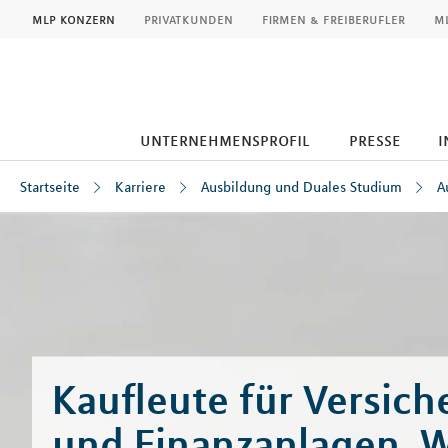
MLP
mlp konzern
privatkunden
firmen & freiberufler
ml
unternehmensprofil
presse
i
Startseite
Karriere
Ausbildung und Duales Studium
A
Inhalt
Kaufleute für Versic
und Finanzanlagen, 