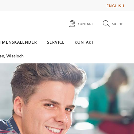
ENGLISH
kontakt
suche
diese website durchsuchen
presse
hmenskalender
service
kontakt
pressemitteilungen finden
investoren
en, Wiesloch
ad hoc mitteilungen finden
karriere