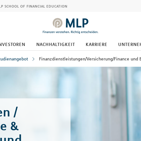
p school of financial education
nvestoren
nachhaltigkeit
karriere
unterne
tudienangebot
Finanzdienstleistungen/Versicherung/Finance und 
n /
ce &
 und