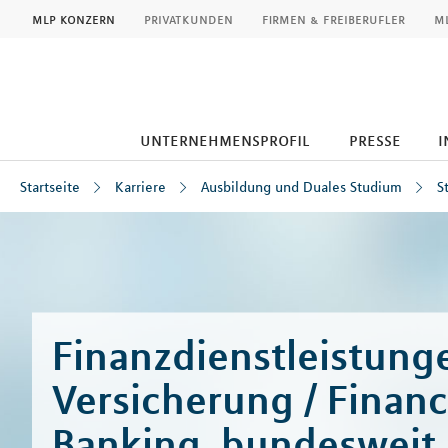
MLP
mlp konzern
privatkunden
firmen & freiberufler
ml
unternehmensprofil
presse
i
Startseite
Karriere
Ausbildung und Duales Studium
S
Inhalt
Finanzdienstleistunge
Versicherung / Finan
Banking, bundesweit