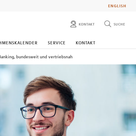
ENGLISH
kontakt
suche
diese website durchsuchen
presse
hmenskalender
service
kontakt
pressemitteilungen finden
investoren
Banking, bundesweit und vertriebsnah
ad hoc mitteilungen finden
karriere