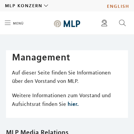
MLP
mlp konzern
english
menü
Inhalt
diese website durchsuchen
presse
pressemitteilungen finden
investoren
Management
ad hoc mitteilungen finden
karriere
Auf dieser Seite finden Sie Informationen
über den Vorstand von MLP.
Weitere Informationen zum Vorstand und
hier.
Aufsichtsrat finden Sie
MLP Media Relations