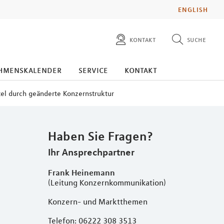
ENGLISH
kontakt
suche
diese website durchsuchen
presse
hmenskalender
service
kontakt
pressemitteilungen finden
investoren
tel durch geänderte Konzernstruktur
ad hoc mitteilungen finden
karriere
Haben Sie Fragen?
Ihr Ansprechpartner
Frank Heinemann
(Leitung Konzernkommunikation)
Konzern- und Marktthemen
Telefon: 06222 308 3513