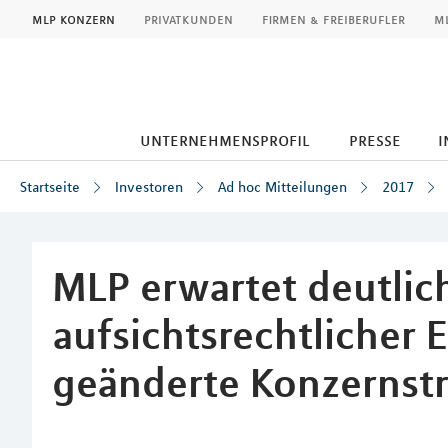
MLP
mlp konzern
privatkunden
firmen & freiberufler
ml
unternehmensprofil
presse
i
Startseite
Investoren
Ad hoc Mitteilungen
2017
Inhalt
MLP erwartet deutlic
aufsichtsrechtlicher 
geänderte Konzernst