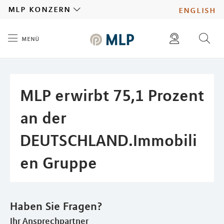
MLP
mlp konzern
english
menü
Inhalt
diese website durchsuchen
presse
pressemitteilungen finden
investoren
MLP erwirbt 75,1 Prozent
ad hoc mitteilungen finden
karriere
an der
DEUTSCHLAND.Immobili
en Gruppe
Haben Sie Fragen?
Ihr Ansprechpartner