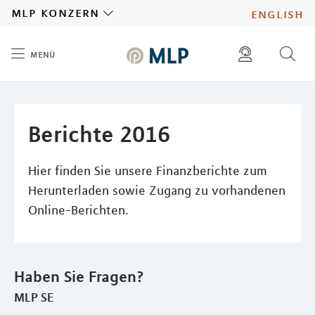
MLP
mlp konzern
english
menü
Inhalt
diese website durchsuchen
presse
pressemitteilungen finden
investoren
Berichte 2016
ad hoc mitteilungen finden
karriere
Hier finden Sie unsere Finanzberichte zum
Herunterladen sowie Zugang zu vorhandenen
Online-Berichten.
Haben Sie Fragen?
MLP SE