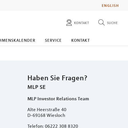
ENGLISH
kontakt
suche
diese website durchsuchen
presse
hmenskalender
service
kontakt
pressemitteilungen finden
investoren
ad hoc mitteilungen finden
karriere
Haben Sie Fragen?
MLP SE
MLP Investor Relations Team
Alte Heerstraße 40
D-69168 Wiesloch
Telefon: 06222 308 8320