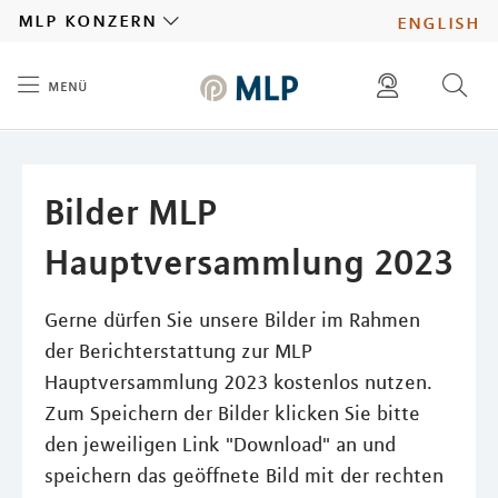
MLP
mlp konzern
english
menü
Inhalt
diese website durchsuchen
presse
pressemitteilungen finden
investoren
Bilder MLP
ad hoc mitteilungen finden
karriere
Hauptversammlung 2023
Gerne dürfen Sie unsere Bilder im Rahmen
der Berichterstattung zur MLP
Hauptversammlung 2023 kostenlos nutzen.
Zum Speichern der Bilder klicken Sie bitte
den jeweiligen Link "Download" an und
speichern das geöffnete Bild mit der rechten