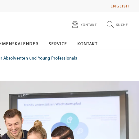
ENGLISH
kontakt
suche
diese website durchsuchen
presse
hmenskalender
service
kontakt
pressemitteilungen finden
investoren
ür Absolventen und Young Professionals
ad hoc mitteilungen finden
karriere