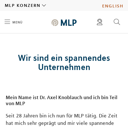
MLP
mlp konzern
english
menü
Inhalt
diese website durchsuchen
presse
pressemitteilungen finden
investoren
Wir sind ein spannendes
ad hoc mitteilungen finden
karriere
Unternehmen
Mein Name ist Dr. Axel Knoblauch und ich bin Teil
von MLP
Seit 28 Jahren bin ich nun für MLP tätig. Die Zeit
hat mich sehr geprägt und mir viele spannende