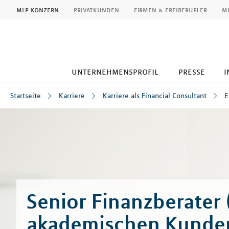
MLP
mlp konzern
privatkunden
firmen & freiberufler
ml
unternehmensprofil
presse
i
Startseite
Karriere
Karriere als Financial Consultant
E
Inhalt
Senior Finanzberater 
akademischen Kunde