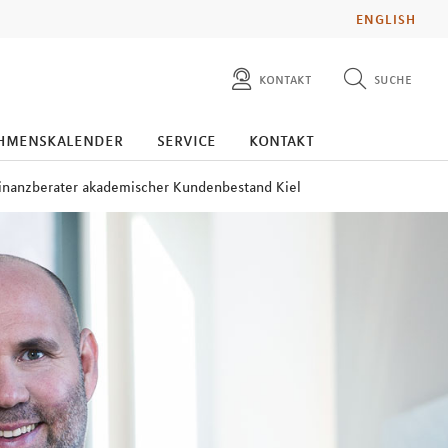
ENGLISH
kontakt
suche
diese website durchsuchen
presse
hmenskalender
service
kontakt
pressemitteilungen finden
investoren
inanzberater akademischer Kundenbestand Kiel
ad hoc mitteilungen finden
karriere