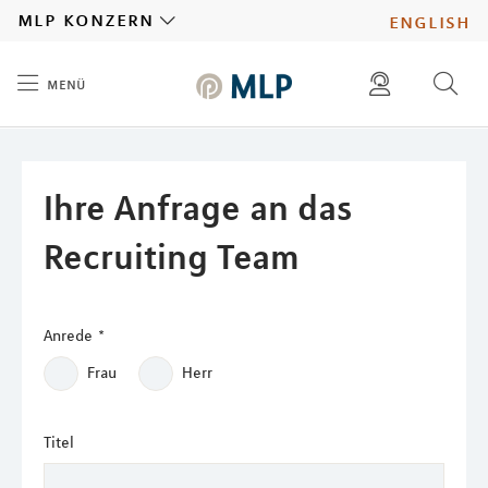
MLP
mlp konzern
english
menü
Inhalt
diese website durchsuchen
presse
pressemitteilungen finden
investoren
Ihre Anfrage an das
ad hoc mitteilungen finden
karriere
Recruiting Team
Anrede
*
Frau
Herr
Titel