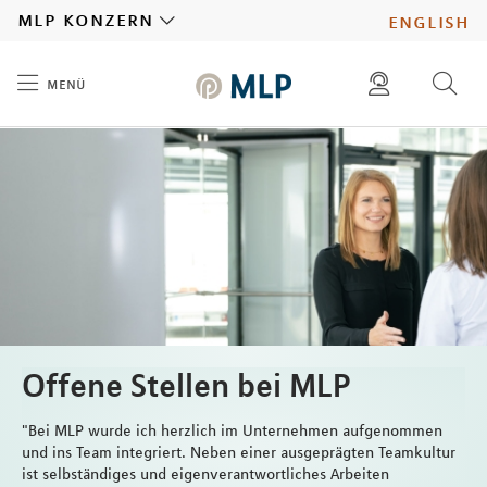
MLP
mlp konzern
english
menü
Inhalt
diese website durchsuchen
presse
pressemitteilungen finden
investoren
ad hoc mitteilungen finden
karriere
Offene Stellen bei MLP
"Bei MLP wurde ich herzlich im Unternehmen aufgenommen
und ins Team integriert. Neben einer ausgeprägten Teamkultur
ist selbständiges und eigenverantwortliches Arbeiten