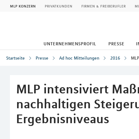
MLP
mlp konzern
privatkunden
firmen & freiberufler
ml
unternehmensprofil
presse
i
Startseite
Presse
Ad hoc Mitteilungen
2016
MLP
Inhalt
MLP intensiviert Ma
nachhaltigen Steiger
Ergebnisniveaus