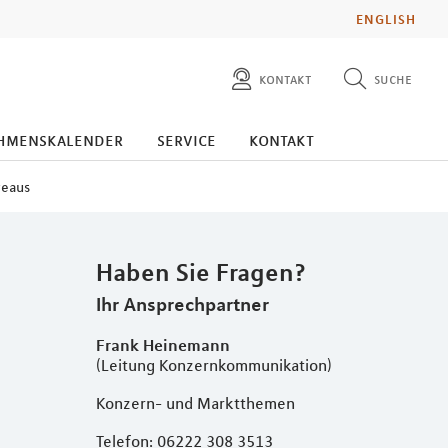
ENGLISH
kontakt
suche
diese website durchsuchen
presse
hmenskalender
service
kontakt
pressemitteilungen finden
investoren
veaus
ad hoc mitteilungen finden
karriere
Haben Sie Fragen?
Ihr Ansprechpartner
Frank Heinemann
(Leitung Konzernkommunikation)
Konzern- und Marktthemen
Telefon: 06222 308 3513