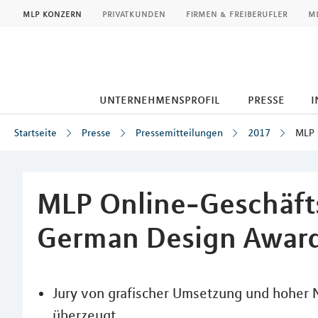
MLP
mlp konzern
privatkunden
firmen & freiberufler
ml
unternehmensprofil
presse
i
Startseite
Presse
Pressemitteilungen
2017
MLP 
Inhalt
MLP Online-Geschäft
German Design Awar
Jury von grafischer Umsetzung und hoher 
überzeugt