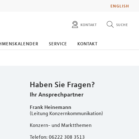
ENGLISH
kontakt
suche
diese website durchsuchen
presse
hmenskalender
service
kontakt
pressemitteilungen finden
investoren
ad hoc mitteilungen finden
karriere
Haben Sie Fragen?
Ihr Ansprechpartner
Frank Heinemann
(Leitung Konzernkommunikation)
Konzern- und Marktthemen
Telefon: 06222 308 3513