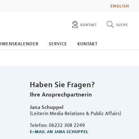
ENGLISH
kontakt
suche
diese website durchsuchen
presse
hmenskalender
service
kontakt
pressemitteilungen finden
investoren
ad hoc mitteilungen finden
karriere
Haben Sie Fragen?
Ihre Ansprechpartnerin
Jana Schuppel
(Leiterin Media Relations & Public Affairs)
Telefon: 06222 308 2249
e-mail an jana schuppel