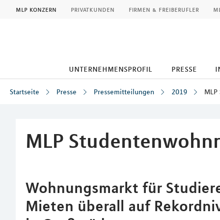
MLP
mlp konzern
privatkunden
firmen & freiberufler
ml
unternehmensprofil
presse
i
Startseite
Presse
Pressemitteilungen
2019
MLP 
Inhalt
MLP Studentenwohnr
Wohnungsmarkt für Studieren
Mieten überall auf Rekordni