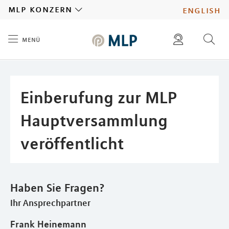
MLP
mlp konzern
english
menü
Inhalt
diese website durchsuchen
presse
pressemitteilungen finden
investoren
Einberufung zur MLP
ad hoc mitteilungen finden
karriere
Hauptversammlung
veröffentlicht
Haben Sie Fragen?
Ihr Ansprechpartner
Frank Heinemann