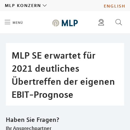
MLP
mlp konzern
english
menü
Inhalt
diese website durchsuchen
presse
pressemitteilungen finden
investoren
MLP SE erwartet für
ad hoc mitteilungen finden
karriere
2021 deutliches
Übertreffen der eigenen
EBIT-Prognose
Haben Sie Fragen?
Ihr Ansprechpartner