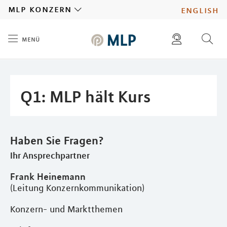
MLP
mlp konzern
english
menü
Inhalt
diese website durchsuchen
presse
pressemitteilungen finden
investoren
Q1: MLP hält Kurs
ad hoc mitteilungen finden
karriere
Haben Sie Fragen?
Ihr Ansprechpartner
Frank Heinemann
(Leitung Konzernkommunikation)
Konzern- und Marktthemen