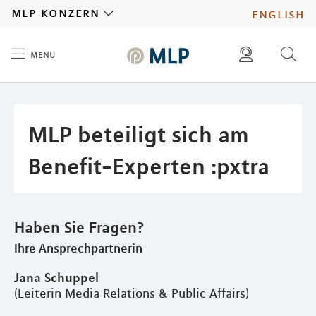
MLP
mlp konzern
english
menü
Inhalt
diese website durchsuchen
presse
pressemitteilungen finden
investoren
MLP beteiligt sich am
ad hoc mitteilungen finden
karriere
Benefit-Experten :pxtra
Haben Sie Fragen?
Ihre Ansprechpartnerin
Jana Schuppel
(Leiterin Media Relations & Public Affairs)