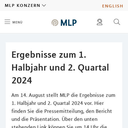
MLP
mlp konzern
english
menü
Inhalt
diese website durchsuchen
presse
pressemitteilungen finden
investoren
Ergebnisse zum 1.
ad hoc mitteilungen finden
karriere
Halbjahr und 2. Quartal
2024
Am 14. August stellt MLP die Ergebnisse zum
1. Halbjahr und 2. Quartal 2024 vor. Hier
finden Sie die Pressemitteilung, den Bericht
und die Präsentation. Über den unten
stehenden Link können Sie um 14 Uhr die