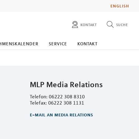
ENGLISH
kontakt
suche
diese website durchsuchen
presse
hmenskalender
service
kontakt
pressemitteilungen finden
investoren
ad hoc mitteilungen finden
karriere
MLP Media Relations
Telefon: 06222 308 8310
Telefax: 06222 308 1131
e-mail an media relations