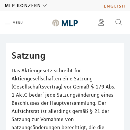
MLP
mlp konzern
english
menü
Inhalt
diese website durchsuchen
presse
pressemitteilungen finden
investoren
Satzung
ad hoc mitteilungen finden
karriere
Das Aktiengesetz schreibt für
Aktiengesellschaften eine Satzung
(Gesellschaftsvertrag) vor Gemäß § 179 Abs.
1 AktG bedarf jede Satzungsänderung eines
Beschlusses der Hauptversammlung. Der
Aufsichtsrat ist allerdings gemäß § 21 der
Satzung zur Vornahme von
Satzungsänderungen berechtigt, die die