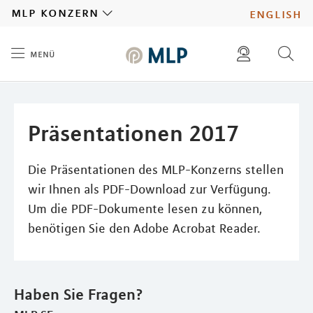
MLP
mlp konzern
english
menü
Inhalt
diese website durchsuchen
presse
pressemitteilungen finden
investoren
Präsentationen 2017
ad hoc mitteilungen finden
karriere
Die Präsentationen des MLP-Konzerns stellen
wir Ihnen als PDF-Download zur Verfügung.
Um die PDF-Dokumente lesen zu können,
benötigen Sie den Adobe Acrobat Reader.
Haben Sie Fragen?