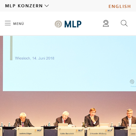
MLP
mlp konzern
english
menü
Inhalt
diese website durchsuchen
presse
pressemitteilungen finden
investoren
ad hoc mitteilungen finden
karriere