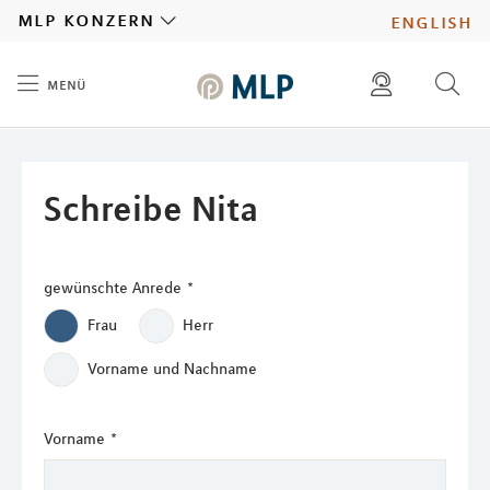
MLP
mlp konzern
english
menü
Inhalt
diese website durchsuchen
presse
pressemitteilungen finden
investoren
Schreibe Nita
ad hoc mitteilungen finden
karriere
gewünschte Anrede
*
Frau
Herr
Vorname und Nachname
Vorname
*