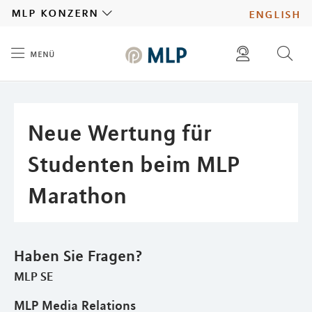
MLP
mlp konzern
english
menü
Inhalt
diese website durchsuchen
presse
pressemitteilungen finden
investoren
Neue Wertung für
ad hoc mitteilungen finden
karriere
Studenten beim MLP
Marathon
Haben Sie Fragen?
MLP SE
MLP Media Relations