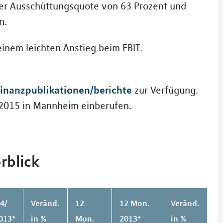
iner Ausschüttungsquote von 63 Prozent und
n.
inem leichten Anstieg beim EBIT.
finanzpublikationen/berichte
zur Verfügung.
 2015 in Mannheim einberufen.
rblick
4/
Veränd.
12
12 Mon.
Veränd.
013*
in %
Mon.
2013*
in %