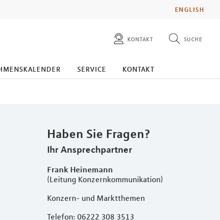
ENGLISH
kontakt
suche
diese website durchsuchen
presse
hmenskalender
service
kontakt
pressemitteilungen finden
investoren
ad hoc mitteilungen finden
karriere
Haben Sie Fragen?
Ihr Ansprechpartner
Frank Heinemann
(Leitung Konzernkommunikation)
Konzern- und Marktthemen
Telefon: 06222 308 3513