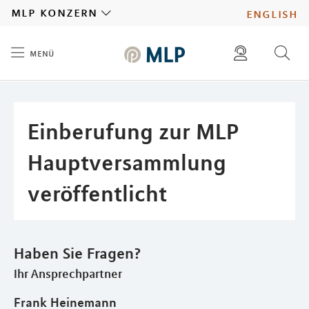
MLP
mlp konzern
english
menü
Inhalt
diese website durchsuchen
presse
pressemitteilungen finden
investoren
Einberufung zur MLP
ad hoc mitteilungen finden
karriere
Hauptversammlung
veröffentlicht
Haben Sie Fragen?
Ihr Ansprechpartner
Frank Heinemann