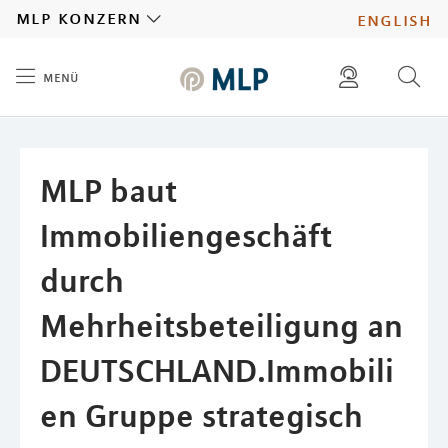
MLP
mlp konzern
english
menü
Inhalt
diese website durchsuchen
presse
pressemitteilungen finden
investoren
MLP baut
ad hoc mitteilungen finden
karriere
Immobiliengeschäft
durch
Mehrheitsbeteiligung an
DEUTSCHLAND.Immobili
en Gruppe strategisch