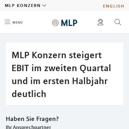
MLP
mlp konzern
english
menü
Inhalt
diese website durchsuchen
presse
pressemitteilungen finden
investoren
MLP Konzern steigert
ad hoc mitteilungen finden
karriere
EBIT im zweiten Quartal
und im ersten Halbjahr
deutlich
Haben Sie Fragen?
Ihr Ansprechpartner