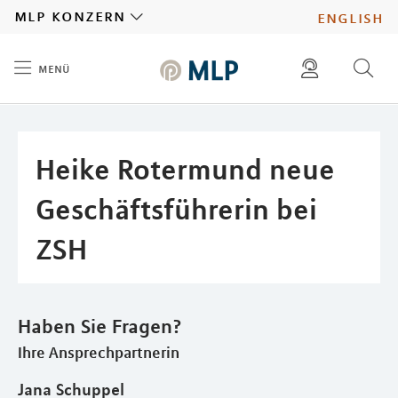
MLP
mlp konzern
english
menü
Inhalt
diese website durchsuchen
presse
pressemitteilungen finden
investoren
Heike Rotermund neue
ad hoc mitteilungen finden
karriere
Geschäftsführerin bei
ZSH
Haben Sie Fragen?
Ihre Ansprechpartnerin
Jana Schuppel