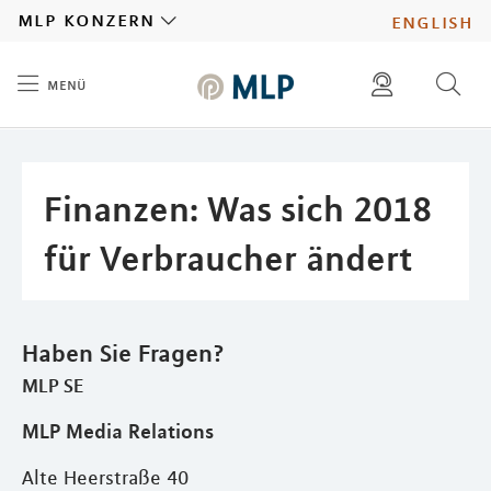
MLP
mlp konzern
english
menü
Inhalt
diese website durchsuchen
presse
pressemitteilungen finden
investoren
Finanzen: Was sich 2018
ad hoc mitteilungen finden
karriere
für Verbraucher ändert
Haben Sie Fragen?
MLP SE
MLP Media Relations
Alte Heerstraße 40