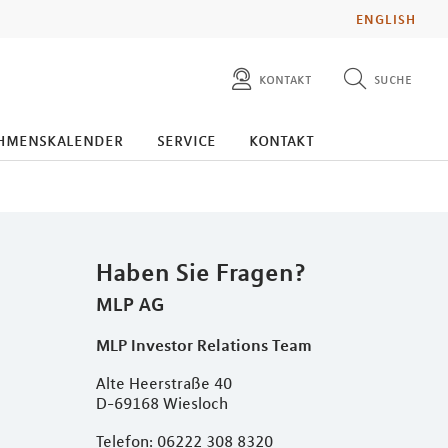
ENGLISH
kontakt
suche
diese website durchsuchen
presse
hmenskalender
service
kontakt
pressemitteilungen finden
investoren
ad hoc mitteilungen finden
karriere
Haben Sie Fragen?
MLP AG
MLP Investor Relations Team
Alte Heerstraße 40
D-69168 Wiesloch
Telefon: 06222 308 8320