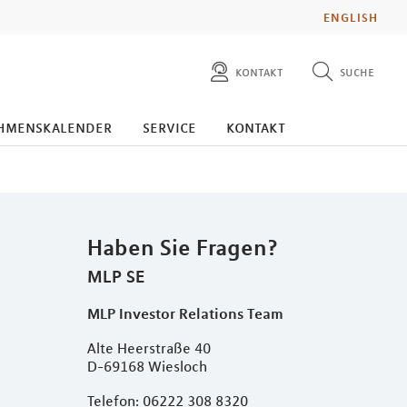
ENGLISH
kontakt
suche
diese website durchsuchen
presse
hmenskalender
service
kontakt
pressemitteilungen finden
investoren
ad hoc mitteilungen finden
karriere
Haben Sie Fragen?
MLP SE
MLP Investor Relations Team
Alte Heerstraße 40
D-69168 Wiesloch
Telefon: 06222 308 8320