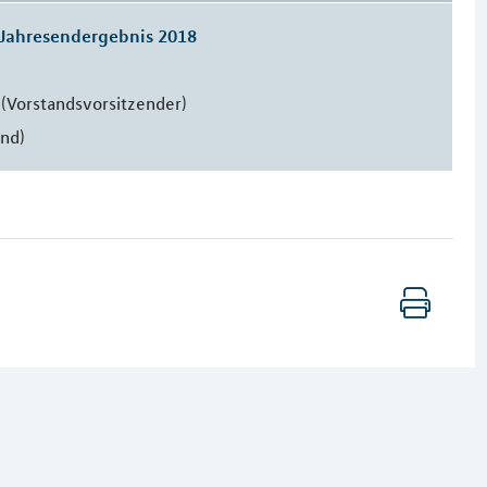
Jahresendergebnis 2018
(Vorstandsvorsitzender)
and)