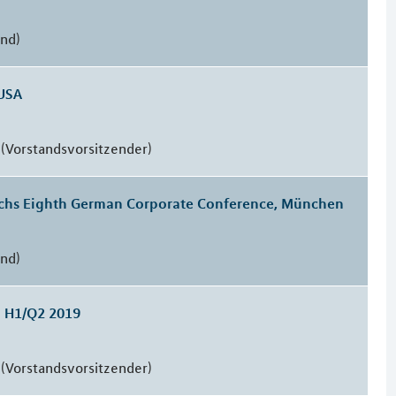
and)
USA
(Vorstandsvorsitzender)
chs Eighth German Corporate Conference, München
and)
n H1/Q2 2019
(Vorstandsvorsitzender)