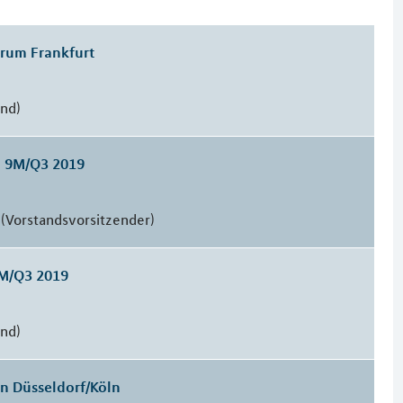
orum Frankfurt
and)
n 9M/Q3 2019
(Vorstandsvorsitzender)
9M/Q3 2019
and)
 Düsseldorf/Köln