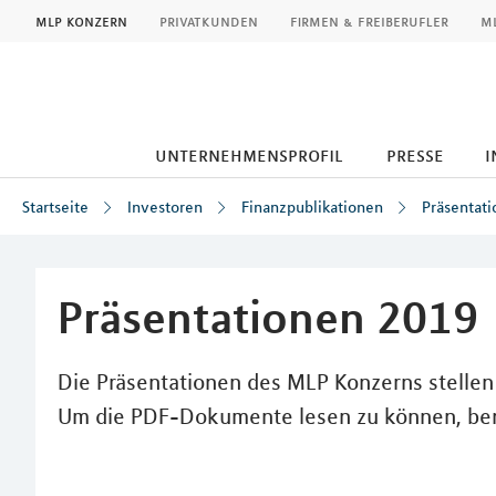
MLP
mlp konzern
privatkunden
firmen & freiberufler
ml
unternehmensprofil
presse
i
Startseite
Investoren
Finanzpublikationen
Präsentat
Inhalt
Präsentationen 2019
Die Präsentationen des MLP Konzerns stellen
Um die PDF-Dokumente lesen zu können, ben